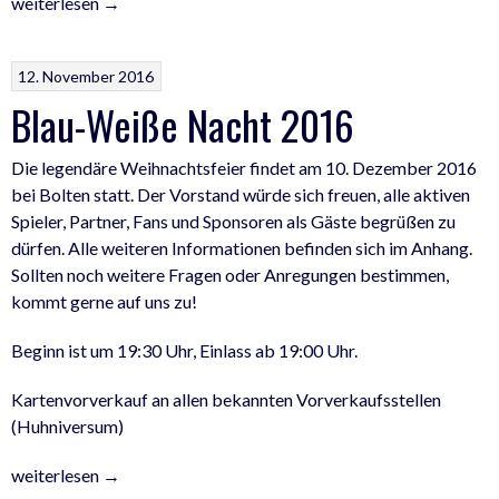
„„Danke
weiterlesen
→
Schiri.“-
Tanja
12. November 2016
Petersen
Blau-Weiße Nacht 2016
als
Landessiegerin
geehrt“
Die legendäre Weihnachtsfeier findet am 10. Dezember 2016
bei Bolten statt. Der Vorstand würde sich freuen, alle aktiven
Spieler, Partner, Fans und Sponsoren als Gäste begrüßen zu
dürfen. Alle weiteren Informationen befinden sich im Anhang.
Sollten noch weitere Fragen oder Anregungen bestimmen,
kommt gerne auf uns zu!
Beginn ist um 19:30 Uhr, Einlass ab 19:00 Uhr.
Kartenvorverkauf an allen bekannten Vorverkaufsstellen
(Huhniversum)
„Blau-
weiterlesen
→