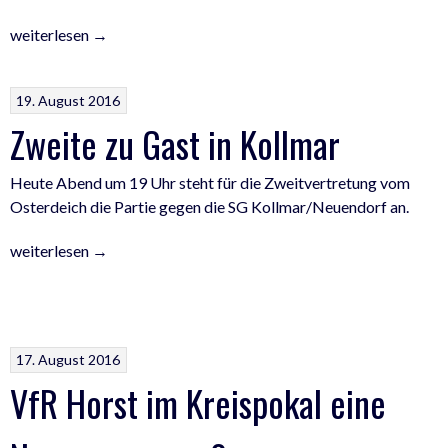
„Keine
weiterlesen
→
Punkte
und
19. August 2016
keine
Zweite zu Gast in Kollmar
Tore
für
Blau-
Heute Abend um 19 Uhr steht für die Zweitvertretung vom
Weiß“
Osterdeich die Partie gegen die SG Kollmar/Neuendorf an.
„Zweite
weiterlesen
→
zu
Gast
in
Kollmar“
17. August 2016
VfR Horst im Kreispokal eine