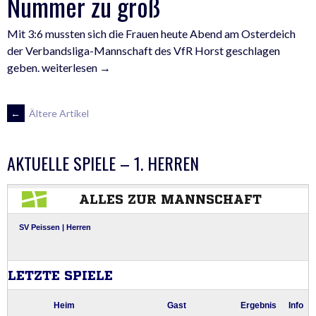
Nummer zu groß
Mit 3:6 mussten sich die Frauen heute Abend am Osterdeich
der Verbandsliga-Mannschaft des VfR Horst geschlagen
„VfR
geben.
weiterlesen
→
Horst
im
BEITRAGSNAVIGATION
←
Ältere Artikel
Kreispokal
eine
Nummer
AKTUELLE SPIELE – 1. HERREN
zu
groß“