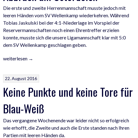
Die erste und zweite Herrenmannschaft musste jedoch mit
leeren Händen vom SV Wellenkamp wiederkehren. Während
Tobias Jaskulski bei der 4:1-Niederlage im Vorspiel der
Reservermannschaften noch einen Ehrentreffer erzielen
konnte, musste sich die unsere Ligamannschaft klar mit 5:0
dem SV Wellenkamp geschlagen geben.
„Nichts
weiterlesen
→
zu
holen
22. August 2016
in
Keine Punkte und keine Tore für
Wellenkamp
–
Abbruch
Blau-Weiß
am
Osterdeich“
Das vergangene Wochenende war leider nicht so erfolgreich
wie erhofft, die Zweite und auch die Erste standen nach Ihren
Partien mit leeren Händen da.