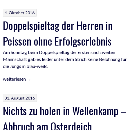
Weiße
Nacht
4. Oktober 2016
2016“
Doppelspieltag der Herren in
Peissen ohne Erfolgserlebnis
Am Sonntag beim Doppelspieltag der ersten und zweiten
Mannschaft gab es leider unter dem Strich keine Belohnung für
die Jungs in blau-weiß.
„Doppelspieltag
weiterlesen
→
der
Herren
31. August 2016
in
Nichts zu holen in Wellenkamp –
Peissen
ohne
Erfolgserlebnis“
Abbruch am Osterdeich