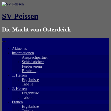
Springe
zum
Inhalt
SV Peissen
Die Macht vom Osterdeich
Aktuelles
Informationen
Ansprechpartner
Schiedsrichter
Förderverein
Bewirtung
1. Herren
Ergebnisse
Tabelle
2. Herren
Ergebnisse
Tabelle
Frauen
Ergebnisse
Tabelle