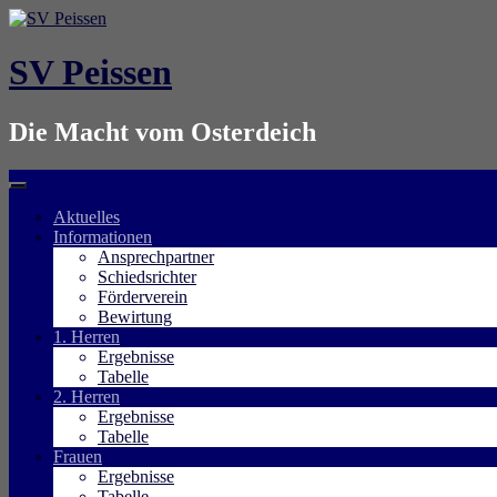
Springe
zum
Inhalt
SV Peissen
Die Macht vom Osterdeich
Aktuelles
Informationen
Ansprechpartner
Schiedsrichter
Förderverein
Bewirtung
1. Herren
Ergebnisse
Tabelle
2. Herren
Ergebnisse
Tabelle
Frauen
Ergebnisse
Tabelle