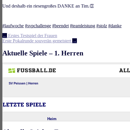
Und deshalb ein riesengroßes DANKE an Tim.
👏
#
laufwoche
#
svpchallenge
#
beendet
#
teamleistung
#
stolz
#
danke
Artikel-
←
Erstes Testspiel der Frauen
Erste Pokalrunde souverän gemeistert
→
Navigation
Aktuelle Spiele – 1. Herren