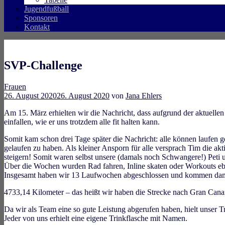
Jugendfußball
Sponsoren
Kontakt
SVP-Challenge
Frauen
26. August 2020
26. August 2020
von
Jana Ehlers
Am 15. März erhielten wir die Nachricht, dass aufgrund der aktuellen S
einfallen, wie er uns trotzdem alle fit halten kann.
Somit kam schon drei Tage später die Nachricht: alle können laufen
gelaufen zu haben. Al
s kleiner Ansporn für alle versprach Tim die a
steigern! Somit waren selbst unsere (damals noch Schwangere!) Peti u
Über die Wochen wurden Rad fahren, Inline skaten oder Workouts eb
Insgesamt haben wir 13 Laufwochen abgeschlossen und kommen dam
4733,14 Kilometer – das heißt wir haben die Strecke nach Gran Canar
Da wir als Team eine so gute Leistung abgerufen haben, hielt unser T
Jeder von uns erhielt eine eigene Trinkflasche mit Namen.