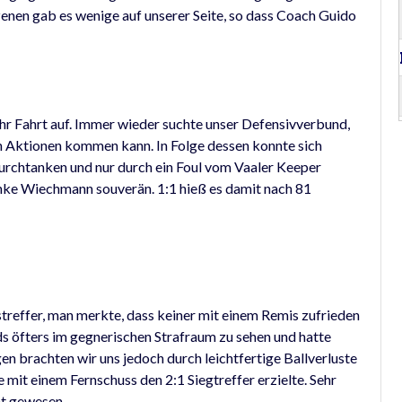
szenen gab es wenige auf unserer Seite, so dass Coach Guido
hr Fahrt auf. Immer wieder suchte unser Defensivverbund,
n Aktionen kommen kann. In Folge dessen konnte sich
urchtanken und nur durch ein Foul vom Vaaler Keeper
nke Wiechmann souverän. 1:1 hieß es damit nach 81
treffer, man merkte, dass keiner mit einem Remis zufrieden
s öfters im gegnerischen Strafraum zu sehen und hatte
 brachten wir uns jedoch durch leichtfertige Ballverluste
 mit einem Fernschuss den 2:1 Siegtreffer erzielte. Sehr
nt gewesen.