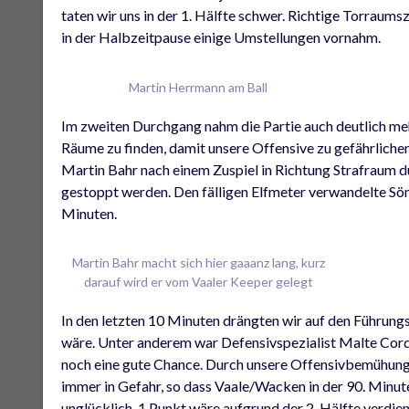
taten wir uns in der 1. Hälfte schwer. Richtige Torraum
in der Halbzeitpause einige Umstellungen vornahm.
Martin Herrmann am Ball
Im zweiten Durchgang nahm die Partie auch deutlich me
Räume zu finden, damit unsere Offensive zu gefährliche
Martin Bahr nach einem Zuspiel in Richtung Strafraum d
gestoppt werden. Den fälligen Elfmeter verwandelte Sö
Minuten.
Martin Bahr macht sich hier gaaanz lang, kurz
darauf wird er vom Vaaler Keeper gelegt
In den letzten 10 Minuten drängten wir auf den Führungs
wäre. Unter anderem war Defensivspezialist Malte Cord
noch eine gute Chance. Durch unsere Offensivbemühungen
immer in Gefahr, so dass Vaale/Wacken in der 90. Minute
unglücklich, 1 Punkt wäre aufgrund der 2. Hälfte verdie