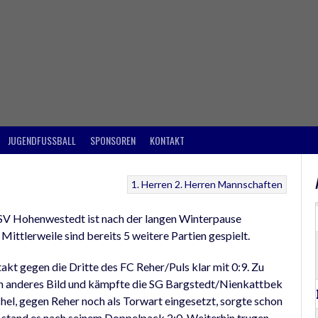
JUGENDFUSSBALL
SPONSOREN
KONTAKT
1. Herren
2. Herren
Mannschaften
V Hohenwestedt ist nach der langen Winterpause
ttlerweile sind bereits 5 weitere Partien gespielt.
kt gegen die Dritte des FC Reher/Puls klar mit 0:9. Zu
n anderes Bild und kämpfte die SG Bargstedt/Nienkattbek
el, gegen Reher noch als Torwart eingesetzt, sorgte schon
en stand es nach seinem Doppelpack 2:0. Weiterhin trugen