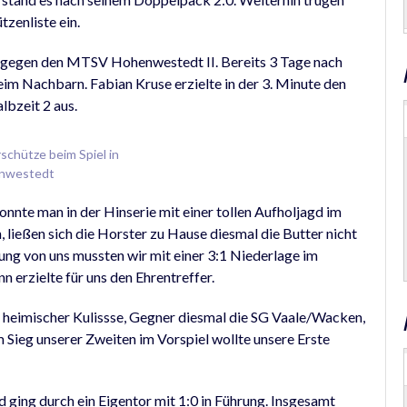
tzenliste ein.
n gegen den MTSV Hohenwestedt II. Bereits 3 Tage nach
eim Nachbarn. Fabian Kruse erzielte in der 3. Minute den
lbzeit 2 aus.
schütze beim Spiel in
nwestedt
nnte man in der Hinserie mit einer tollen Aufholjagd im
, ließen sich die Horster zu Hause diesmal die Butter nicht
ng von uns mussten wir mit einer 3:1 Niederlage im
 erzielte für uns den Ehrentreffer.
 heimischer Kulissse, Gegner diesmal die SG Vaale/Wacken,
 Sieg unserer Zweiten im Vorspiel wollte unsere Erste
 ging durch ein Eigentor mit 1:0 in Führung. Insgesamt