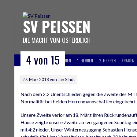
Springe
zum
Inhalt
SV PEISSEN
DIE MACHT VOM OSTERDEICH
4 von 15
AKTUELLES
INFORMATIONEN
1. HERREN
2. HERREN
FRAUEN
27. März 2018
von
Jan Sindt
Nach dem 2:2 Unentschieden gegen die Zweite des MTS
Normalität bei beiden Herrenmannschaften eingekehrt. Mi
Unsere Zweite verlor am 18. März ihren Rückrundenaufta
Hause zeigte unsere Zweite am vergangenen Sonntag ei
mit 4:2 nieder. Unser Winterneuzugang Sebastian Hensch
sehr früh für klare Verhältnisse, bereits nach 20 Minut