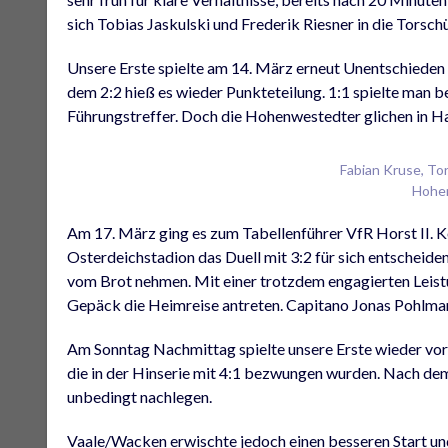
sich Tobias Jaskulski und Frederik Riesner in die Torschü
Unsere Erste spielte am 14. März erneut Unentschiede
dem 2:2 hieß es wieder Punkteteilung. 1:1 spielte man b
Führungstreffer. Doch die Hohenwestedter glichen in Ha
Fabian Kruse, Tor
Hohe
Am 17. März ging es zum Tabellenführer VfR Horst II. Ko
Osterdeichstadion das Duell mit 3:2 für sich entscheiden
vom Brot nehmen. Mit einer trotzdem engagierten Leistu
Gepäck die Heimreise antreten. Capitano Jonas Pohlmann
Am Sonntag Nachmittag spielte unsere Erste wieder vor
die in der Hinserie mit 4:1 bezwungen wurden. Nach dem
unbedingt nachlegen.
Vaale/Wacken erwischte jedoch einen besseren Start und