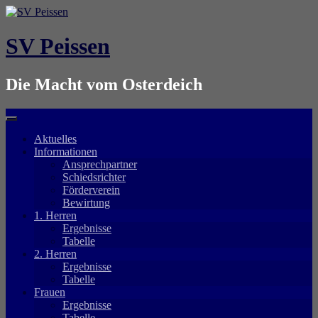
Springe
zum
Inhalt
SV Peissen
Die Macht vom Osterdeich
Aktuelles
Informationen
Ansprechpartner
Schiedsrichter
Förderverein
Bewirtung
1. Herren
Ergebnisse
Tabelle
2. Herren
Ergebnisse
Tabelle
Frauen
Ergebnisse
Tabelle