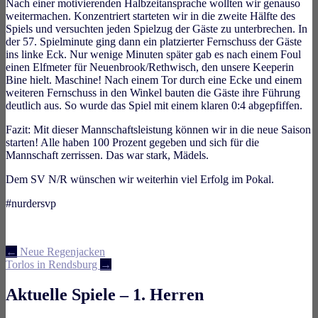
Nach einer motivierenden Halbzeitansprache wollten wir genauso
weitermachen. Konzentriert starteten wir in die zweite Hälfte des
Spiels und versuchten jeden Spielzug der Gäste zu unterbrechen. In
der 57. Spielminute ging dann ein platzierter Fernschuss der Gäste
ins linke Eck. Nur wenige Minuten später gab es nach einem Foul
einen Elfmeter für Neuenbrook/Rethwisch, den unsere Keeperin
Bine hielt. Maschine! Nach einem Tor durch eine Ecke und einem
weiteren Fernschuss in den Winkel bauten die Gäste ihre Führung
deutlich aus. So wurde das Spiel mit einem klaren 0:4 abgepfiffen.
Fazit: Mit dieser Mannschaftsleistung können wir in die neue Saison
starten! Alle haben 100 Prozent gegeben und sich für die
Mannschaft zerrissen. Das war stark, Mädels.
Dem SV N/R wünschen wir weiterhin viel Erfolg im Pokal.
#nurdersvp
Artikel-
←
Neue Regenjacken
Torlos in Rendsburg
→
Navigation
Aktuelle Spiele – 1. Herren