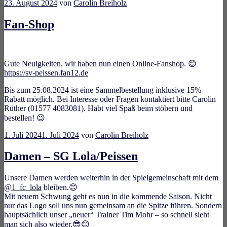
23. August 2024
von
Carolin Breiholz
Fan-Shop
Gute Neuigkeiten, wir haben nun einen Online-Fanshop. 😊
https://sv-peissen.fan12.de
Bis zum 25.08.2024 ist eine Sammelbestellung inklusive 15%
Rabatt möglich. Bei Interesse oder Fragen kontaktiert bitte Carolin
Rüther (01577 4083081). Habt viel Spaß beim stöbern und
bestellen! 😉
1. Juli 2024
1. Juli 2024
von
Carolin Breiholz
Damen – SG Lola/Peissen
Unsere Damen werden weiterhin in der Spielgemeinschaft mit dem
@1_fc_lola
bleiben.😊
Mit neuem Schwung geht es nun in die kommende Saison. Nicht
nur das Logo soll uns nun gemeinsam an die Spitze führen. Sondern
hauptsächlich unser „neuer“ Trainer Tim Mohr – so schnell sieht
man sich also wieder.😎😊