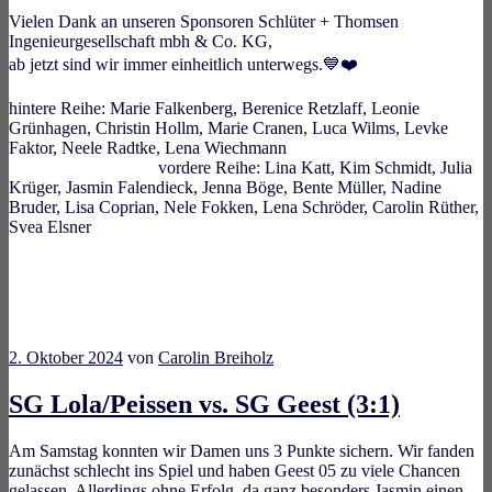
Vielen Dank an unseren Sponsoren Schlüter + Thomsen
Ingenieurgesellschaft mbh & Co. KG,
ab jetzt sind wir immer einheitlich unterwegs.💙❤️
hintere Reihe: Marie Falkenberg, Berenice Retzlaff, Leonie
Grünhagen, Christin Hollm, Marie Cranen, Luca Wilms, Levke
Faktor, Neele Radtke, Lena Wiechmann
vordere Reihe: Lina Katt, Kim Schmidt, Julia
Krüger, Jasmin Falendieck, Jenna Böge, Bente Müller, Nadine
Bruder, Lisa Coprian, Nele Fokken, Lena Schröder, Carolin Rüther,
Svea Elsner
2. Oktober 2024
von
Carolin Breiholz
SG Lola/Peissen vs. SG Geest (3:1)
Am Samstag konnten wir Damen uns 3 Punkte sichern. Wir fanden
zunächst schlecht ins Spiel und haben Geest 05 zu viele Chancen
gelassen. Allerdings ohne Erfolg, da ganz besonders Jasmin einen