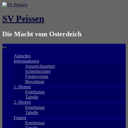
Springe
zum
Inhalt
SV Peissen
Die Macht vom Osterdeich
Aktuelles
Informationen
Ansprechpartner
Schiedsrichter
Förderverein
Bewirtung
1. Herren
Ergebnisse
Tabelle
2. Herren
Ergebnisse
Tabelle
Frauen
Ergebnisse
Tabelle