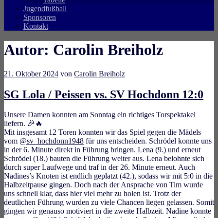
Jugendfußball
Sponsoren
Kontakt
Autor:
Carolin Breiholz
21. Oktober 2024
von
Carolin Breiholz
SG Lola / Peissen vs. SV Hochdonn 12:0
Unsere Damen konnten am Sonntag ein richtiges Torspektakel
liefern. 🎉🔥
Mit insgesamt 12 Toren konnten wir das Spiel gegen die Mädels
vom
@sv_hochdonn1948
für uns entscheiden. Schrödel konnte uns
in der 6. Minute direkt in Führung bringen. Lena (9.) und erneut
Schrödel (18.) bauten die Führung weiter aus. Lena belohnte sich
durch super Laufwege und traf in der 26. Minute erneut. Auch
Nadines’s Knoten ist endlich geplatzt (42.), sodass wir mit 5:0 in die
Halbzeitpause gingen. Doch nach der Ansprache von Tim wurde
uns schnell klar, dass hier viel mehr zu holen ist. Trotz der
deutlichen Führung wurden zu viele Chancen liegen gelassen. Somit
gingen wir genauso motiviert in die zweite Halbzeit. Nadine konnte