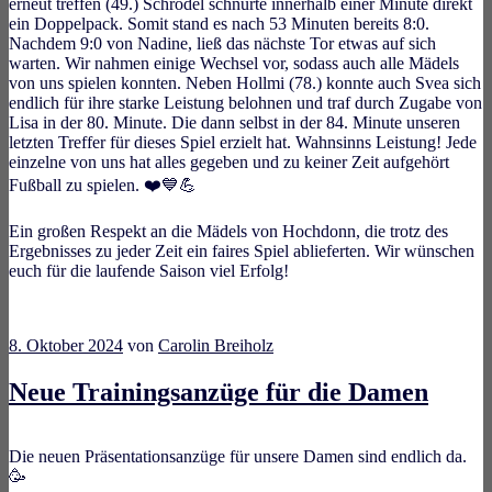
erneut treffen (49.) Schrödel schnürte innerhalb einer Minute direkt
ein Doppelpack. Somit stand es nach 53 Minuten bereits 8:0.
Nachdem 9:0 von Nadine, ließ das nächste Tor etwas auf sich
warten. Wir nahmen einige Wechsel vor, sodass auch alle Mädels
von uns spielen konnten. Neben Hollmi (78.) konnte auch Svea sich
endlich für ihre starke Leistung belohnen und traf durch Zugabe von
Lisa in der 80. Minute. Die dann selbst in der 84. Minute unseren
letzten Treffer für dieses Spiel erzielt hat. Wahnsinns Leistung! Jede
einzelne von uns hat alles gegeben und zu keiner Zeit aufgehört
Fußball zu spielen. ❤️💙💪
Ein großen Respekt an die Mädels von Hochdonn, die trotz des
Ergebnisses zu jeder Zeit ein faires Spiel ablieferten. Wir wünschen
euch für die laufende Saison viel Erfolg!
8. Oktober 2024
von
Carolin Breiholz
Neue Trainingsanzüge für die Damen
Die neuen Präsentationsanzüge für unsere Damen sind endlich da.
🥳